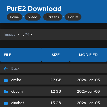
PurE2 Download
Home
•
Video
•
Screens
•
Forum
Images
/
.
/
7.4
>
FILE
SIZE
MODIFIED
Back
amiko
2.3 GB
2026-Jan-03
abcom
1.2 GB
2026-Jan-03
dinobot
1.3 GB
2026-Jan-03